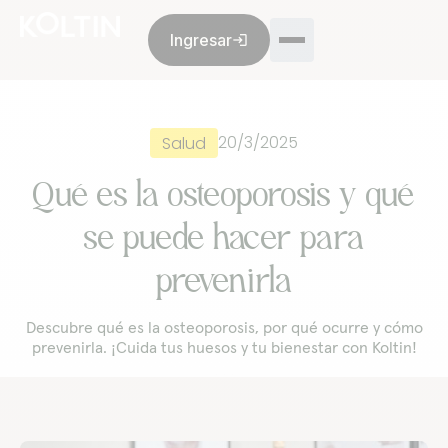
Ingresar
login
Membresía
Opiniones
Nosotros
Blog
20/3/2025
Salud
Qué es la osteoporosis y qué
se puede hacer para
Ventas:
+52 55 8993 9299
De lunes a viernes de 9 a.m. a 6 p.m.
prevenirla
Servicio al cliente:
+52 55 8993 9299
De lunes a viernes de 9 a.m. a 6 p.m.
Descubre qué es la osteoporosis, por qué ocurre y cómo
prevenirla. ¡Cuida tus huesos y tu bienestar con Koltin!
¿Es una emergencia? Atención todos los días, las 24
horas.