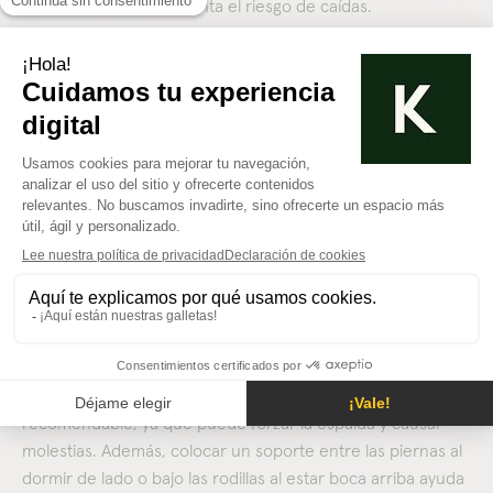
formación ósea y aumenta el riesgo de caídas.
Consulta regularmente al médico
Los chequeos médicos ayudan a detectar la osteoporosis a
tiempo. Un especialista puede evaluar la densidad ósea,
identificar factores de riesgo y recomendar tratamientos o
ajustes en la alimentación y el ejercicio para fortalecer los
huesos.
¿Cómo debe dormir una persona
con osteoporosis?
Para cuidar la salud ósea, lo ideal es dormir de lado o boca
arriba, ya que estas posiciones reducen la presión en la
columna y las articulaciones. Dormir boca abajo no es
recomendable, ya que puede forzar la espalda y causar
molestias. Además, colocar un soporte entre las piernas al
dormir de lado o bajo las rodillas al estar boca arriba ayuda