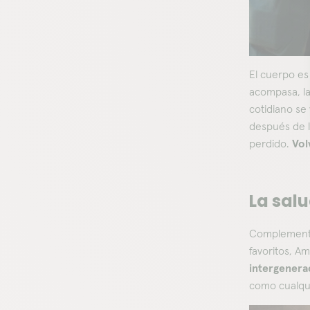
El cuerpo es
acompasa, la
cotidiano se 
después de l
perdido.
Vol
La salu
Complementan
favoritos, Am
intergenera
como cualqui