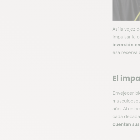
Así la vejez
Impulsar la c
inversión en
esa reserva 
El impa
Envejecer bi
musculoesque
año. Al coloc
cada década 
cuentan sus 