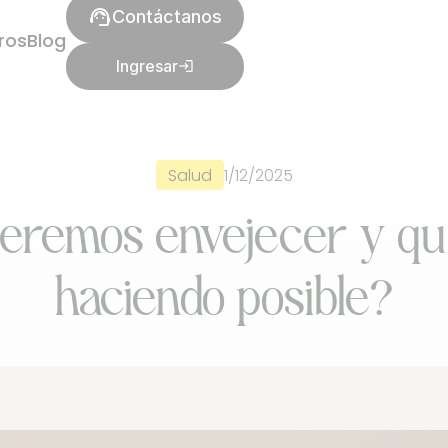
support_agent
Contáctanos
ros
Blog
Ingresar
login
1/12/2025
Salud
remos envejecer y qui
haciendo posible?