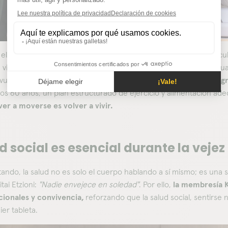
 el primer territorio donde se juega la libertad. Cuando los músc
 vida se ensancha. Hay energía para salir, crear, abrazar. Pero cu
vuelve incierto.
Por eso, cuidar el cuerpo no es vanidad, es dig
os 60 años, un plan estructurado de ejercicio y alimentación a
ver a moverse es volver a vivir.
d social es esencial durante la vejez
do, la salud no es solo el cuerpo hablando a sí mismo; es una s
itai Etzioni:
"Nadie envejece en soledad"
. Por ello,
la membresía Ko
cionales y convivencia,
reforzando que la salud social, sentirse
er tableta.