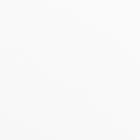
ue ninguna otra etapa puede igualar. Lejos de ser una
o del viaje
siempre que extendamos no solo la esperanza
ncionales y autónomos.
ltin
as Clínicas de Longevidad Koltin.
Estos centros clínicos de
ital inicial, abrirán sus puertas en los próximos meses y
orque
el movimiento sigue siendo el mejor predictor de
utrición personalizada, monitoreo digital y rehabilitación