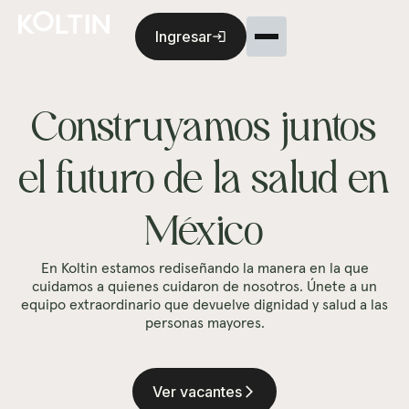
Ingresar
login
Construyamos juntos
el futuro de la salud en
México
En Koltin estamos rediseñando la manera en la que
cuidamos a quienes cuidaron de nosotros. Únete a un
equipo extraordinario que devuelve dignidad y salud a las
personas mayores.
Ver vacantes
arrow_forward_ios