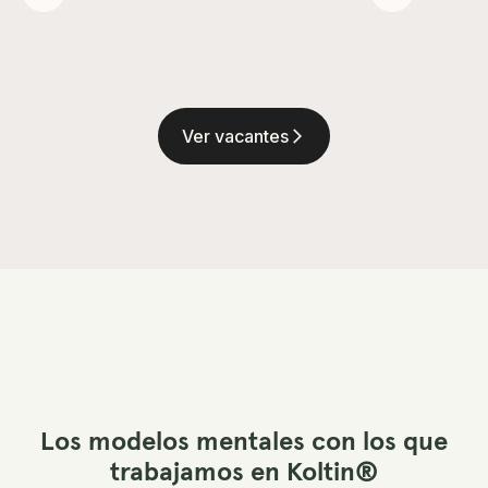
Ver vacantes
arrow_forward_ios
Los modelos mentales con los que
trabajamos en Koltin®