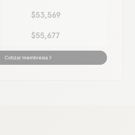
$53,569
$55,677
Cotizar membresía
arrow_forward_ios