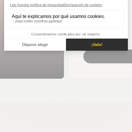
53 años
54 años