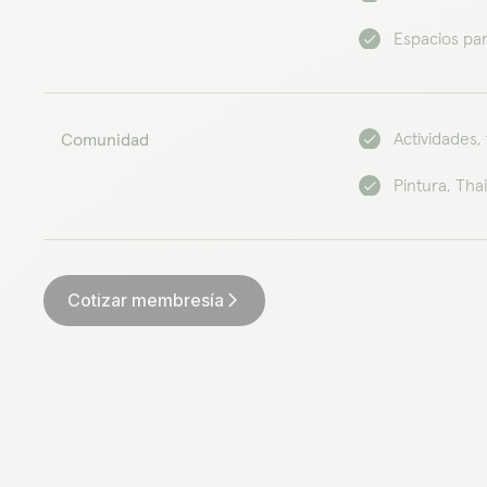
Espacios para
Actividades,
Comunidad
Pintura, Tha
Cotizar membresía
arrow_forward_ios