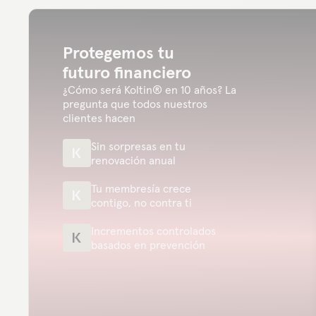
Protegemos tu
futuro financiero
¿Cómo será Koltin® en 10 años? La
pregunta que todos nuestros
clientes hacen
Sin sorpresas en tu
renovación anual
Tu membresía crece
contigo, no contra ti
Incrementos controlados
basados en prevención