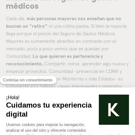
médicos
Cada día,
más personas mayores nos enseñan que no
buscan un “retiro”
ni una rutina pasiva. Si bien la mayoría
llega porque el precio del Seguro de Gastos Médicos
Mayores es sumamente atractivo en contraste con el
mercado, poco a poco vemos que se quedan por
Comunidad.
Lo que quieren es pertenencia y
reconocimiento.
Compartir, reírse, aprender algo nuevo y
empezar proyectos. Comunidad -presencial en CDMX y
con planes de apertura en Monterrey y más Estados- es
justamente eso: talleres, clases interesantes y pretextos
para encuentros y grupos de afinidad real. Pero más allá de
un itinerario, lo que se construye es algo que nadie más en
el sector ofrece: un entorno emocional donde la salud se
vuelve sostenible porque tiene sentido.
En Koltin no nos conformamos con prolongar la vida: