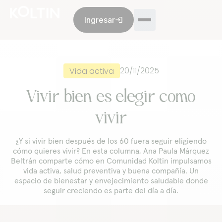
Ingresar
login
Membresía
Opiniones
Nosotros
Blog
20/11/2025
Vida activa
Vivir bien es elegir como
vivir
Ventas:
+52 55 8993 9299
De lunes a viernes de 9 a.m. a 6 p.m.
¿Y si vivir bien después de los 60 fuera seguir eligiendo
Servicio al cliente:
+52 55 8993 9299
cómo quieres vivir? En esta columna, Ana Paula Márquez
De lunes a viernes de 9 a.m. a 6 p.m.
Beltrán comparte cómo en Comunidad Koltin impulsamos
vida activa, salud preventiva y buena compañía. Un
¿Es una emergencia? Atención todos los días, las 24
espacio de bienestar y envejecimiento saludable donde
horas.
seguir creciendo es parte del día a día.