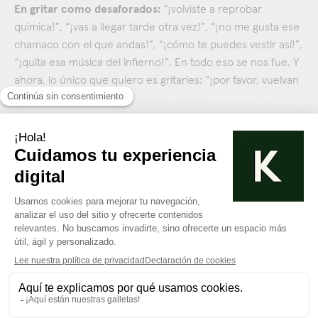
En gritar como desaforados:
“¡volviste a reprobar
química!”, “¡vas a llegar tarde otra vez!”, “¡no me gusta ese
chamaco con el que andas!”, “¡cómo te puedes vestir así!”,
“¡quita esa música del infierno!”. En todo eso se nos fue. Y
ahora, lo único que quiero es gritarles: “¡por favor, vuelvan
a casa!”.
Estoy llenando mi nido vacío
Pero bueno, alguna vez vi en la tele que para ese hueco en
el estómago un Snickers era la solución. Mientras me lo
como, camino a mis nuevas aventuras: me inscribí a clases
de pintura, luego a un par de baile.
Y sí, descubrí que lo
mejor para este silencio es mantener la agenda ocupada
y, sobre todo, el corazón abierto.
Sí, mis hijos se fueron de casa, era lo que tocaba vivir sus
propias aventuras… y a mí otra vez me toca descubrir las
mías.
Este nido vacío no es silencio, es espacio, un