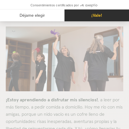
lienzo en blanco
y tengo todos los colores en mis manos,
quiero llenarlo con nuevas risas, proyectos y una que otra
clase de baile.
¡Estoy aprendiendo a disfrutar mis silencios!
, a leer por
más tiempo, a pedir comida a domicilio. Hoy me río con mis
amigas, porque un nido vacío es un cofre lleno de
oportunidades: risas inesperadas, aventuras propias y la
libertad de reinventarme cada día. Y tú, ¿cómo llenarías tu