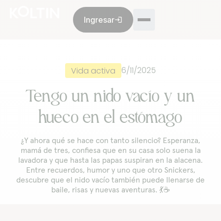
Ingresar
login
Membresía
Opiniones
Nosotros
Blog
6/11/2025
Vida activa
Tengo un nido vacío y un
hueco en el estómago
Ventas:
+52 55 8993 9299
De lunes a viernes de 9 a.m. a 6 p.m.
¿Y ahora qué se hace con tanto silencio? Esperanza,
Servicio al cliente:
+52 55 8993 9299
mamá de tres, confiesa que en su casa solo suena la
De lunes a viernes de 9 a.m. a 6 p.m.
lavadora y que hasta las papas suspiran en la alacena.
Entre recuerdos, humor y uno que otro Snickers,
¿Es una emergencia? Atención todos los días, las 24
descubre que el nido vacío también puede llenarse de
horas.
baile, risas y nuevas aventuras. 💃☕️