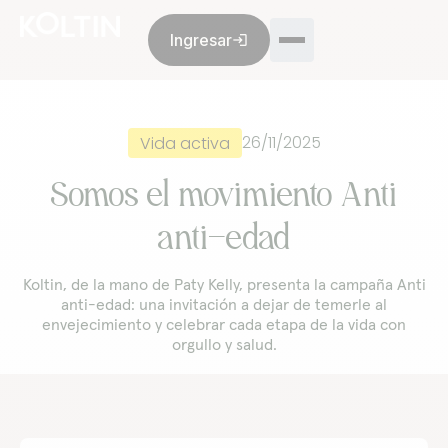
Ingresar
login
Membresía
Opiniones
Nosotros
Blog
26/11/2025
Vida activa
Somos el movimiento Anti
anti-edad
Ventas:
+52 55 8993 9299
De lunes a viernes de 9 a.m. a 6 p.m.
Koltin, de la mano de Paty Kelly, presenta la campaña Anti
Servicio al cliente:
+52 55 8993 9299
anti-edad: una invitación a dejar de temerle al
De lunes a viernes de 9 a.m. a 6 p.m.
envejecimiento y celebrar cada etapa de la vida con
orgullo y salud.
¿Es una emergencia? Atención todos los días, las 24
horas.