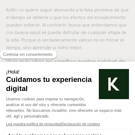
Koltin no quiere seguir abonando a la falsa promesa de que
el tiempo se detiene o que los efectos del envejecimiento
pueden evitarse. Al contrario: busca que entendamos que
con buena salud se puede disfrutar de cualquier etapa de
la vida. Porque lo verdaderamente valioso no es frenar el
tiempo, sino aprender a vivirlo mejor.
Vivir más años no significa perder calidad de
vida
Anti anti-edad no es solo una campaña, es un movimiento
que busca inspirar a más personas a replantearse los
estereotipos y reconocer que cada etapa de la vida tiene
un valor único. Vivir más años no significa perder calidad de
vida, sino ganar oportunidades para disfrutar, aprender y
contribuir.