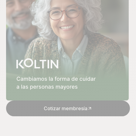
Cotizar membresía
arrow_outward