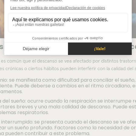
s son los trastornos del sueño más 
 es común que el descanso se vea afectado por distintos trastor
 crónicas o ciertos hábitos pueden interferir con la calidad del
nio: se manifiesta como dificultad para conciliar el sue
ciente. Puede deberse a cambios en el ritmo circadiano, 
amentos.
 del sueño: ocurre cuando la respiración se interrumpe
rtares breves y una mala calidad de descanso. Puede est
blemas respiratorios.
 interrumpido:
se presenta cuando el descanso se ve afec
zar un sueño profundo. Factores como la necesidad de ori
na pueden contribuir a este problema.