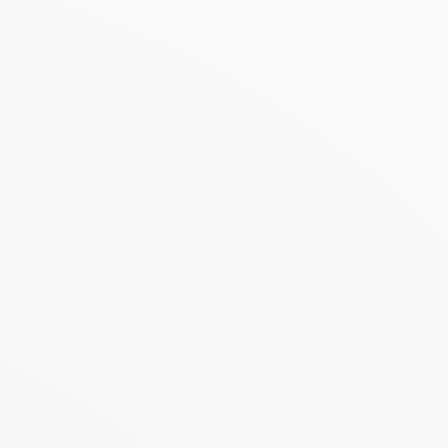
aciones del sueño en
 mayor. De hecho, en México, 4 de cada 10 personas
e la ENASEM 2021. Esta falta de descanso puede afectar la
nos más comunes en adultos mayores, consejos prácticos
iar, mantener o lograr un descanso reparador. Estas
fundamente o sensación de fatiga al despertar.
agmentado debido a cambios en el ritmo circadiano, una
fectos secundarios de medicamentos. Como resultado,
r en cansancio diurno, menor concentración e incluso un