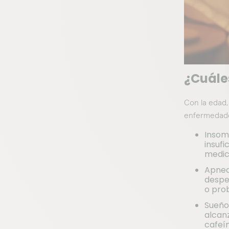
¿Cuále
Con la edad,
enfermedades
Insom
insufi
medic
Apnea
despe
o pro
Sueño
alcan
cafeí