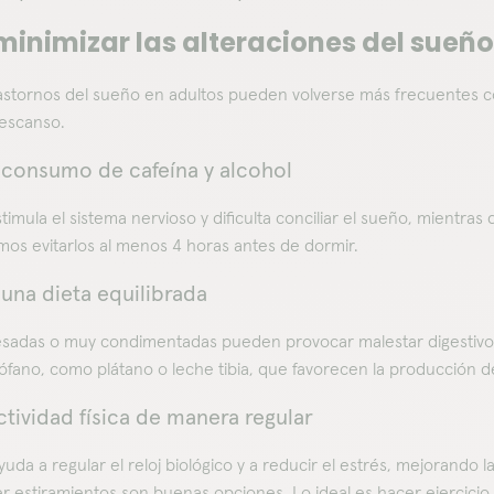
inimizar las alteraciones del sueño
trastornos del sueño en adultos pueden volverse más frecuentes c
descanso.
l consumo de cafeína y alcohol
stimula el sistema nervioso y dificulta conciliar el sueño, mientr
s evitarlos al menos 4 horas antes de dormir.
una dieta equilibrada
sadas o muy condimentadas pueden provocar malestar digestivo y d
ptófano, como plátano o leche tibia, que favorecen la producción 
ctividad física de manera regular
ayuda a regular el reloj biológico y a reducir el estrés, mejorand
r estiramientos son buenas opciones. Lo ideal es hacer ejercicio