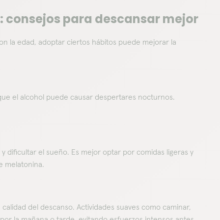
: consejos para descansar mejor
on la edad, adoptar ciertos hábitos puede mejorar la
as que el alcohol puede causar despertares nocturnos.
ificultar el sueño. Es mejor optar por comidas ligeras y
de melatonina.
o la calidad del descanso. Actividades suaves como caminar,
 por la mañana o tarde, evitando esfuerzos intensos antes