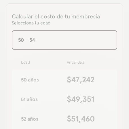
Incrementos controlados
basados en prevención
Calcular el costo de tu membresía
Selecciona tu edad
50 – 54
Edad
Anualidad
$47,242
50 años
$49,351
51 años
$51,460
52 años