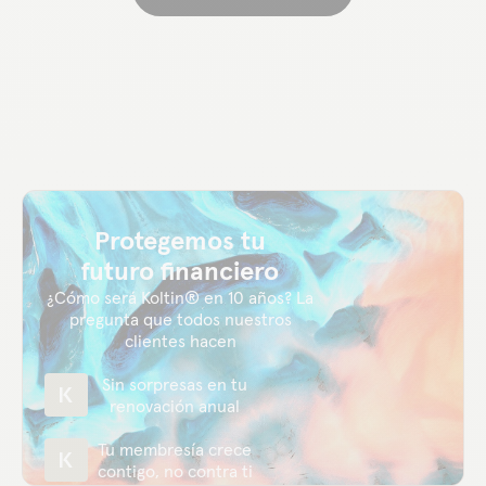
Protegemos tu
futuro financiero
¿Cómo será Koltin® en 10 años? La
pregunta que todos nuestros
clientes hacen
Sin sorpresas en tu
renovación anual
Tu membresía crece
contigo, no contra ti