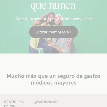
que nunca
Cobertura médica + prevención + comunidad
Cotizar membresía
arrow_forward_ios
Mucho más que un seguro de gastos
médicos mayores
MEMBRESÍA
¿Qué incluye?
KOLTIN