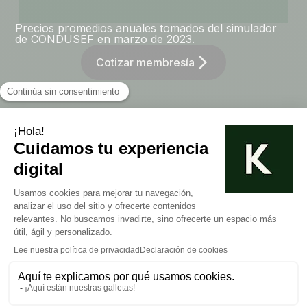
Precios promedios anuales tomados del simulador
de CONDUSEF en marzo de 2023.
arrow_forward_ios
Cotizar membresía
Algunas opiniones de
nuestros clientes
Contraté este seguro de la
membresía y tras un accidente,