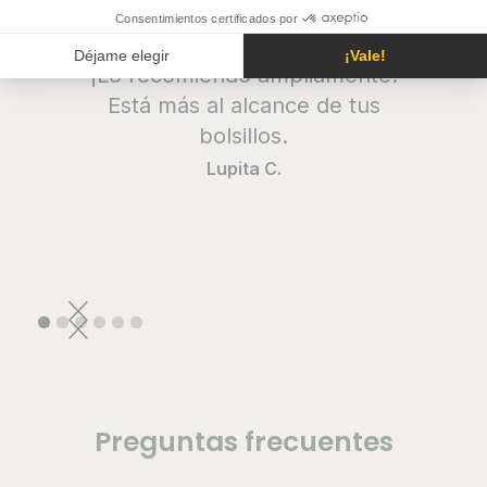
quedé gratamente satisfecha
con el servicio y la atención.
¡Lo recomiendo ampliamente!
Está más al alcance de tus
bolsillos.
Lupita C.
Preguntas frecuentes