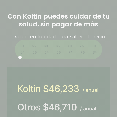
Con Koltin puedes cuidar de tu
salud, sin pagar de más
Da clic en tu edad para saber el precio
50-
55-
60-
65-
70-
75-
80-
54
59
64
69
74
79
84