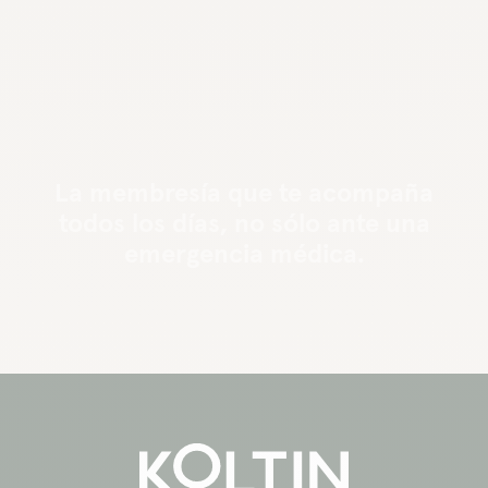
La membresía que te acompaña
todos los días, no sólo ante una
emergencia médica.